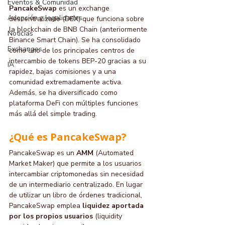
Eventos & Comunidad
PancakeSwap
 es un exchange 
Adopción y legalidades
descentralizado (DEX) que funciona sobre 
la blockchain de BNB Chain (anteriormente 
Noticias
Binance Smart Chain). Se ha consolidado 
Exchanges
como uno de los principales centros de 
intercambio de tokens BEP-20 gracias a su 
IA
rapidez, bajas comisiones y a una 
comunidad extremadamente activa. 
Además, se ha diversificado como 
plataforma DeFi con múltiples funciones 
más allá del simple trading.
¿Qué es PancakeSwap?
PancakeSwap es un 
AMM
 (Automated 
Market Maker) que permite a los usuarios 
intercambiar criptomonedas sin necesidad 
de un intermediario centralizado. En lugar 
de utilizar un libro de órdenes tradicional, 
PancakeSwap emplea 
liquidez aportada 
por los propios usuarios
 (liquidity 