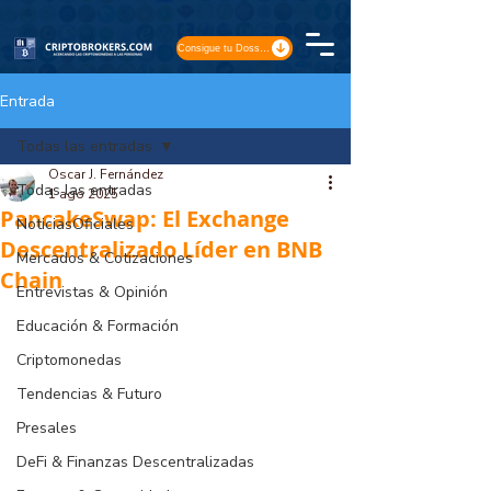
Consigue tu Dossier
Entrada
Todas las entradas
Oscar J. Fernández
Todas las entradas
1 ago 2025
PancakeSwap: El Exchange
NoticiasOficiales
Descentralizado Líder en BNB
Mercados & Cotizaciones
Chain
Entrevistas & Opinión
Educación & Formación
Criptomonedas
Tendencias & Futuro
Presales
DeFi & Finanzas Descentralizadas