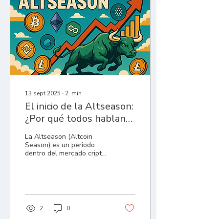
13 sept 2025
∙
2
min
El inicio de la Altseason:
¿Por qué todos hablan
de ella?
La Altseason (Altcoin
Season) es un periodo
dentro del mercado cripto
en el que las altcoins
(todas las criptomonedas
distintas a Bitcoin)
comienzan a superar al
propio BTC en
rendimiento.En otras
2
0
palabras, es ese momento