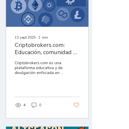
13 sept 2025
∙
2
min
Criptobrokers.com:
Educación, comunidad y
futuro en el mundo
Criptobrokers.com es una
cripto
plataforma educativa y de
divulgación enfocada en el
ecosistema blockchain y
las criptomonedas. Su
objetivo principal es
acercar el mundo cripto a
todos los públicos, desde
principiantes hasta
4
0
inversores más
experimentados, con
contenidos claros,
accesibles y de calidad.