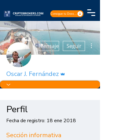
Consigue tu Dossier
Más acciones
Mensaje
Seguir
Administrador
Oscar J. Fernández
Perfil
Fecha de registro: 18 ene 2018
Sección informativa