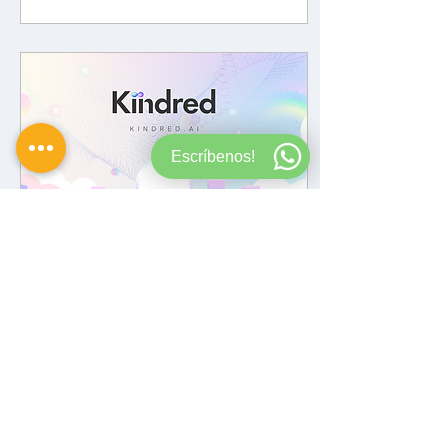
donde proyectos como
Ethereum, Solana,
Cardano o tokens
emergentes multiplican su
valor mientras Bitcoin se
mantiene estable o crece
con menos fuerza.
Escríbenos!
29 ago 2025
∙
2
min
Kindred: Agentes IA que
dan vida a tus
personajes favoritos
Kindred es una plataforma
de Inteligencia Artificial
agentiva que transforma
personajes icónicos en
compañeros digitales
emocionalmente
conscientes. Más que