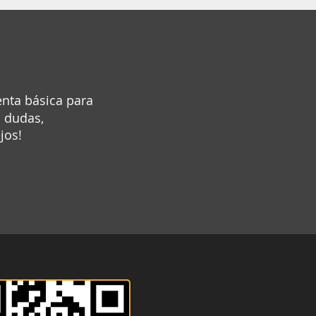
enta básica para
s dudas,
jos!