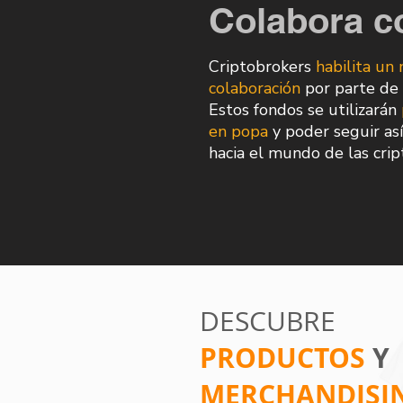
Colabora c
Criptobrokers
habilita u
colaboración
por parte de 
Estos fondos se utilizarán
en popa
y poder seguir así
hacia el mundo de las cri
DESCUBRE
PRODUCTOS
Y
MERCHANDISI