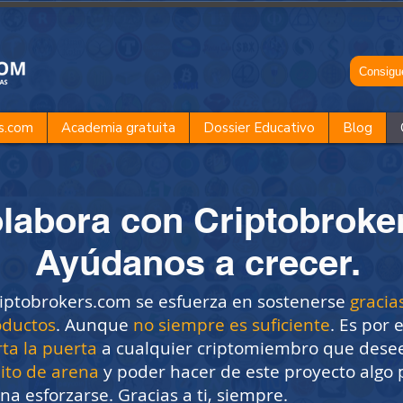
Consigue
s.com
Academia gratuita
Dossier Educativo
Blog
labora con Criptobroke
Ayúdanos a crecer.
riptobrokers.com se esfuerza en sostenerse
gracia
oductos
. Aunque
no siempre es suficiente
.
Es por 
rta la puerta
a cualquier criptomiembro que desee
ito de arena
y poder hacer de este proyecto algo 
a esforzarse. Gracias a ti, siempre.