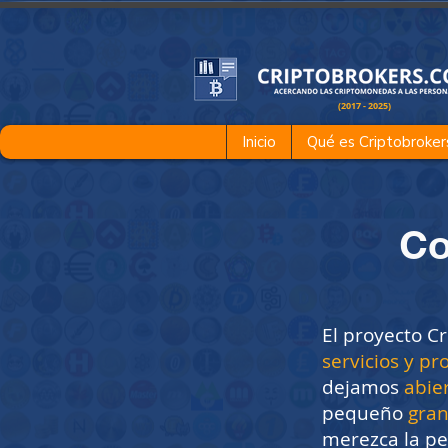
(2017 - 2025)
Inicio
Qué es Criptobroker
Co
El proyecto C
servicios y pr
dejamos
abie
pequeño
gran
merezca la pen