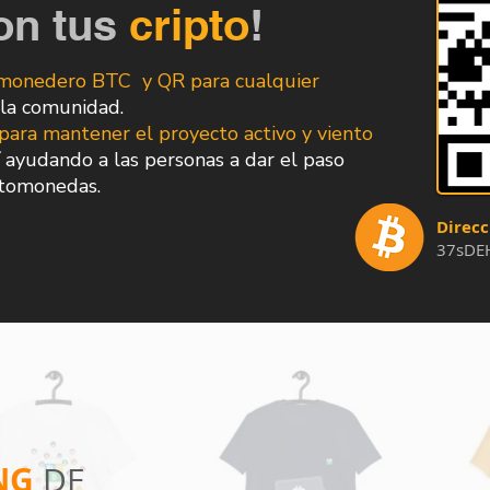
on tus
cripto
!
n monedero BTC y QR para cualquier
la comunidad.
para mantener el proyecto activo y viento
 ayudando a las personas a dar el paso
ptomonedas.
Direc
37sDE
NG
DE