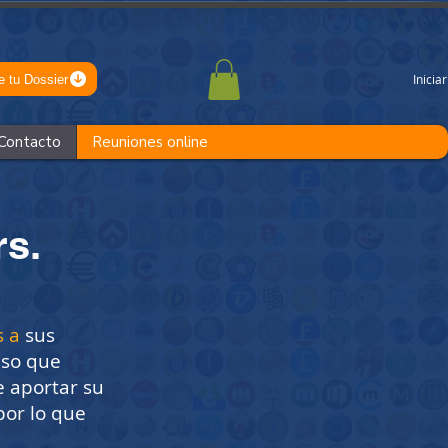
Inicia
 tu Dossier
Contacto
Reuniones online
rs.
s a
sus
eso que
 aportar su
por lo que