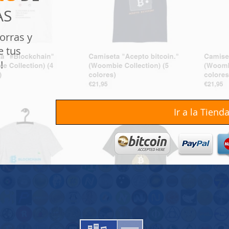
AS
orras y
e tus
!
Ir a la Tienda