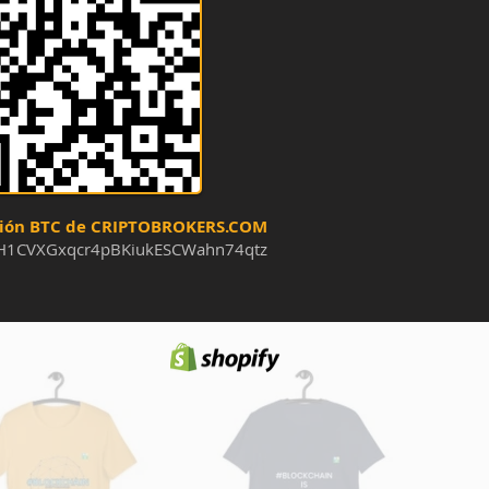
ción BTC de CRIPTOBROKERS.COM
H1CVXGxqcr4pBKiukESCWahn74qtz