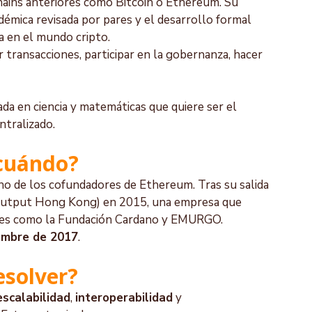
hains anteriores como Bitcoin o Ethereum. Su 
démica revisada por pares y el desarrollo formal 
ca en el mundo cripto.
r transacciones, participar en la gobernanza, hacer 
da en ciencia y matemáticas que quiere ser el 
ntralizado.
 cuándo?
o de los cofundadores de Ethereum. Tras su salida 
Output Hong Kong) en 2015, una empresa que 
ones como la Fundación Cardano y EMURGO.
embre de 2017
.
esolver?
escalabilidad
, 
interoperabilidad
 y 