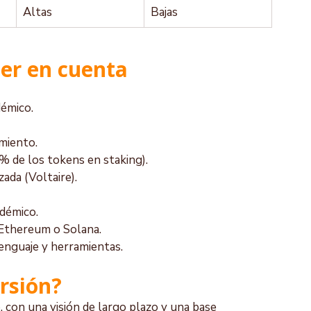
Altas
Bajas
ner en cuenta
démico.
miento.
 % de los tokens en staking).
ada (Voltaire).
démico.
Ethereum o Solana.
lenguaje y herramientas.
rsión?
con una visión de largo plazo y una base 