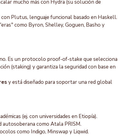
scalar mucho más con Hydra (su solución de 
con Plutus, lenguaje funcional basado en Haskell.
 "eras" como Byron, Shelley, Goguen, Basho y 
o. Es un protocolo proof-of-stake que selecciona 
ión (staking) y garantiza la seguridad con base en 
res
 y está diseñado para soportar una red global 
cadémicas (ej. con universidades en Etiopía).
dad autosoberana como Atala PRISM.
ocolos como Indigo, Minswap y Liqwid.