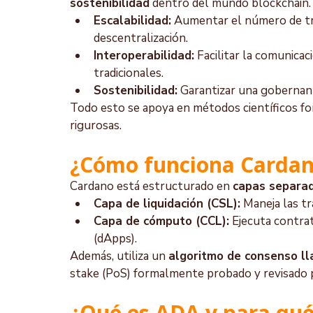
sostenibilidad
 dentro del mundo blockchain. 
Escalabilidad:
 Aumentar el número de tra
descentralización.
Interoperabilidad:
 Facilitar la comunica
tradicionales.
Sostenibilidad:
 Garantizar una gobernanz
Todo esto se apoya en métodos científicos f
rigurosas.
¿Cómo funciona Carda
Cardano está estructurado en 
capas separa
Capa de liquidación (CSL):
 Maneja las t
Capa de cómputo (CCL):
 Ejecuta contrat
(dApps).
Además, utiliza un 
algoritmo de consenso l
stake (PoS) formalmente probado y revisado 
¿Qué es ADA y para qué