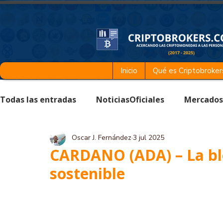
(2017 - 2025)
Inicio
Qué es Criptobroker
Todas las entradas
NoticiasOficiales
Mercados
Oscar J. Fernández
3 jul 2025
Educación & Formación
Criptomonedas
Te
CARDANO (ADA) – La blo
sostenible
DeFi & Finanzas Descentralizadas
Eventos & 
Exchanges
IA