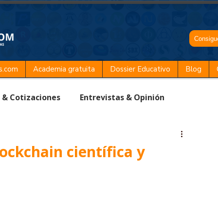
Consigue
s.com
Academia gratuita
Dossier Educativo
Blog
 & Cotizaciones
Entrevistas & Opinión
ndencias & Futuro
Presales
ckchain científica y
Comunidad
Adopción y legalidades
Noticias