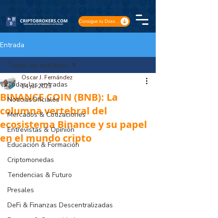
Consigue tu Dossier
Entrada
Todas las entradas
Oscar J. Fernández
Todas las entradas
24 jul 2025
BINANCE COIN (BNB): La
NoticiasOficiales
columna vertebral del
Mercados & Cotizaciones
ecosistema Binance y su papel
Entrevistas & Opinión
en el mundo cripto
Educación & Formación
Criptomonedas
Tendencias & Futuro
Presales
DeFi & Finanzas Descentralizadas