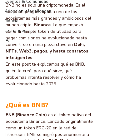
Eventos & Comunidad
BNB no es solo una criptomoneda. Es el 
Adopción y legalidades
combustible que impulsa uno de los 
ecosistemas más grandes y ambiciosos del 
Noticias
mundo cripto: 
Binance
. Lo que empezó 
Exchanges
como un simple token de utilidad para 
pagar comisiones ha evolucionado hasta 
IA
convertirse en una pieza clave en 
DeFi, 
NFTs, Web3, pagos, y hasta contratos 
inteligentes
.
En este post te explicamos qué es BNB, 
quién lo creó, para qué sirve, qué 
problemas intenta resolver y cómo ha 
evolucionado hasta 2025.
¿Qué es BNB?
BNB (Binance Coin)
 es el token nativo del 
ecosistema Binance. Lanzado originalmente 
como un token ERC-20 en la red de 
Ethereum, BNB se migró posteriormente a 