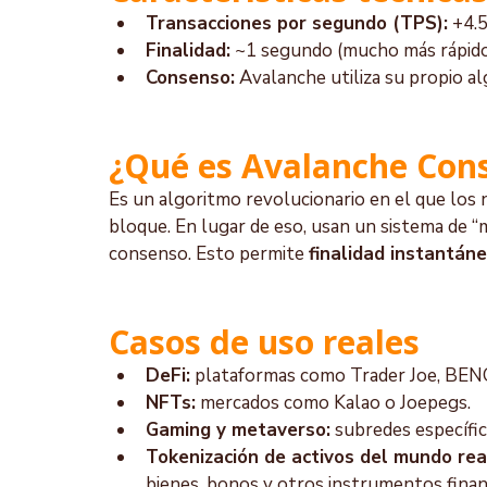
Transacciones por segundo (TPS):
 +4.
Finalidad:
 ~1 segundo (mucho más rápid
Consenso:
 Avalanche utiliza su propio a
¿Qué es Avalanche Con
Es un algoritmo revolucionario en el que los 
bloque. En lugar de eso, usan un sistema de “m
consenso. Esto permite 
finalidad instantán
Casos de uso reales
DeFi:
 plataformas como Trader Joe, BENQ
NFTs:
 mercados como Kalao o Joepegs.
Gaming y metaverso:
 subredes específi
Tokenización de activos del mundo rea
bienes, bonos y otros instrumentos finan