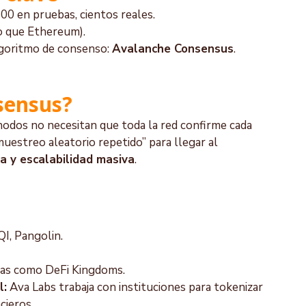
500 en pruebas, cientos reales.
o que Ethereum).
lgoritmo de consenso: 
Avalanche Consensus
.
sensus?
nodos no necesitan que toda la red confirme cada 
uestreo aleatorio repetido” para llegar al 
ea y escalabilidad masiva
.
I, Pangolin.
cas como DeFi Kingdoms.
l:
 Ava Labs trabaja con instituciones para tokenizar 
cieros.