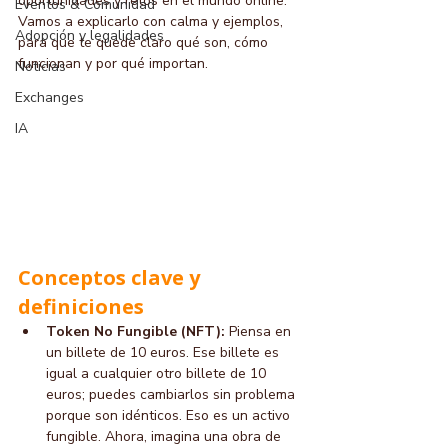
oportunidades y retos en el mundo online. 
Eventos & Comunidad
Vamos a explicarlo con calma y ejemplos, 
Adopción y legalidades
para que te quede claro qué son, cómo 
funcionan y por qué importan.
Noticias
Exchanges
IA
Conceptos clave y 
definiciones
Token No Fungible (NFT):
 Piensa en 
un billete de 10 euros. Ese billete es 
igual a cualquier otro billete de 10 
euros; puedes cambiarlos sin problema 
porque son idénticos. Eso es un activo 
fungible. Ahora, imagina una obra de 