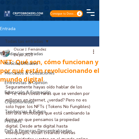
Consigue tu Dossier
Entrada
Todas las entradas
Oscar J. Fernández
Todas las entradas
24 jul 2025
NFT: Qué son, cómo funcionan y
NoticiasOficiales
por qué están revolucionando el
Mercados & Cotizaciones
mundo digital
Entrevistas & Opinión
Seguramente hayas oído hablar de los 
Educación & Formación
NFTs, esas cosas raras que se venden por 
millones en internet, ¿verdad? Pero no es 
Criptomonedas
solo hype: los NFTs (Tokens No Fungibles) 
Tendencias & Futuro
son una tecnología que está cambiando la 
forma en que pensamos la propiedad 
Presales
digital. Desde arte digital hasta 
DeFi & Finanzas Descentralizadas
videojuegos, están creando nuevas 