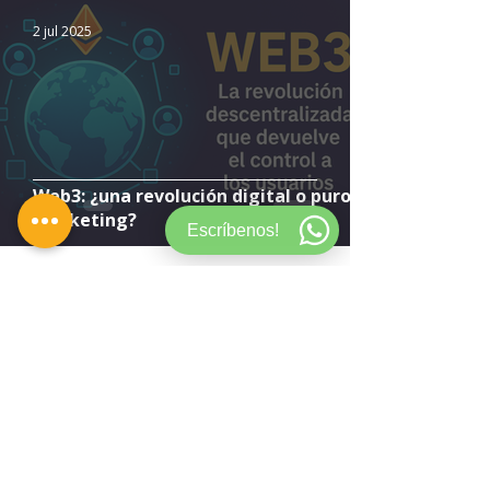
2 jul 2025
Web3: ¿una revolución digital o puro
marketing?
Escríbenos!
1 jul 2025
¿Qué es la Blockchain? Explicado fácil,