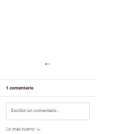
1 comentario
Kindred: Agentes IA
BlockDAG: La
Escribir un comentario...
que dan vida a tus
revolución de 
personajes favoritos
escalabilidad 
Lo más nuevo