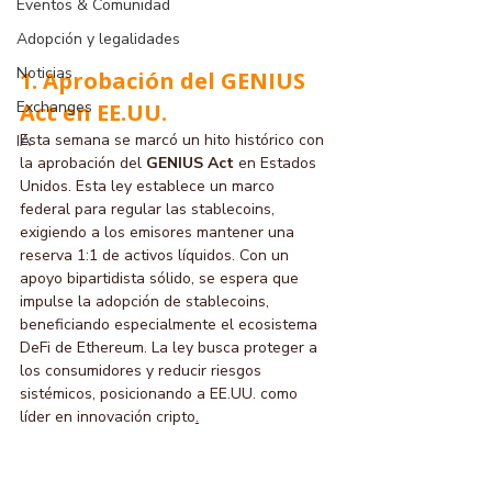
Eventos & Comunidad
Adopción y legalidades
Noticias
1. Aprobación del GENIUS 
Exchanges
Act en EE.UU.
Esta semana se marcó un hito histórico con 
IA
la aprobación del 
GENIUS Act
 en Estados 
Unidos. Esta ley establece un marco 
federal para regular las stablecoins, 
exigiendo a los emisores mantener una 
reserva 1:1 de activos líquidos. Con un 
apoyo bipartidista sólido, se espera que 
impulse la adopción de stablecoins, 
beneficiando especialmente el ecosistema 
DeFi de Ethereum. La ley busca proteger a 
los consumidores y reducir riesgos 
sistémicos, posicionando a EE.UU. como 
líder en innovación cripto
.