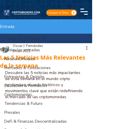
Consigue tu Dossier
Entrada
Todas las entradas
Oscar J. Fernández
Todas las entradas
24 jul 2025
Las 5 Noticias Más Relevantes
NoticiasOficiales
de la semana
Mercados & Cotizaciones
Descubre las 5 noticias más impactantes 
Entrevistas & Opinión
de esta semana en el mundo cripto: 
tendencias, récords históricos y 
Educación & Formación
movimientos clave que están redefiniendo 
Criptomonedas
el mercado de las criptomonedas.
Tendencias & Futuro
Presales
DeFi & Finanzas Descentralizadas